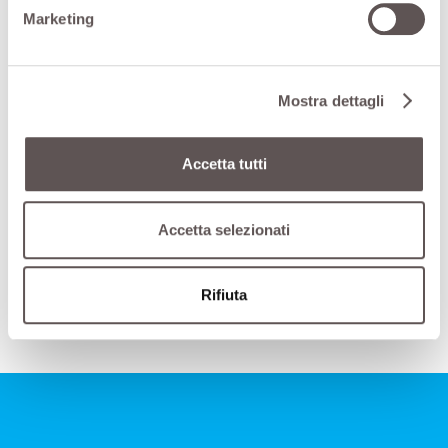
HP
25-35
25-35
25-35
Marketing
Potenza
KW
18-26
18-26
18-26
A mm
1900
1900
1900
Mostra dettagli
Misure
B mm
2300
2300
2300
Accetta tutti
C mm
2470
2470
2470
Peso
KG
365
385
400
Accetta selezionati
dp_Oktopus_BOOM.pdf
Rifiuta