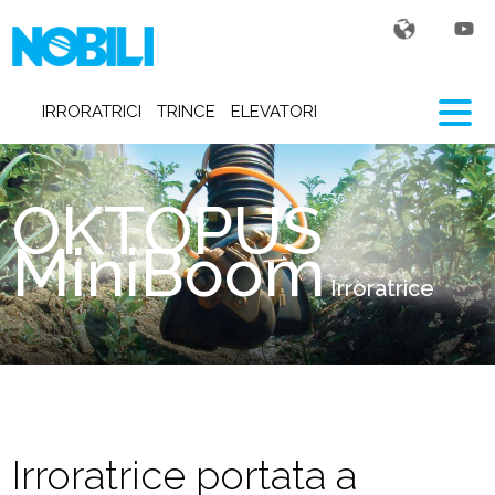
IRRORATRICI
TRINCE
ELEVATORI
OKTOPUS
MiniBoom
Irroratrice
Irroratrice portata a