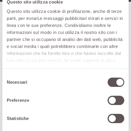
Questo sito utilizza cookie
Questo sito utilizza cookie di profilazione, anche di terze
parti, per inviarLe messaggi pubblicitari mirati e servizi in
linea con le sue preferenze. Condividiamo inoltre le
Oktopus
Oktopus
Okto
informazioni sul modo in cui utilizza il nostro sito con i
Caratteristiche
43-400
43-500
43-6
partner che si occupano di analisi dei dati web, pubblicità
tecniche
MB P
MB P
MB 
e social media i quali potrebbbero combinarle con altre
informazioni che ha fornito loro o che hanno raccolto dal
Capacità
lt
400
500
600
suo utilizzo sui loro servizi. Se vuole saperne di più o
negare il consenso a tutti o ad alcuni cookie
clicchi qui
.
rpm = 540 bar 0-
litri/1’
81
81
81
50
Il consenso può essere espresso cliccando sul tasto
Selezione
"Accetta tutti". Se non vuole i cookie di profilazione può
Necessari
del
Ø
430
430
430
negare il consenso sul tasto "Rifiuta".
consenso
rpm
2580
2580
2580
Preferenze
m/sec
65
65
65
Statistiche
mc/h
10000
10000
10000