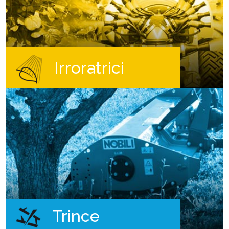
Irroratrici
Trince