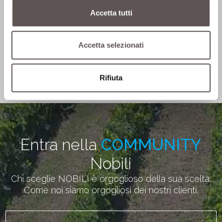
4 - 7 Febbraio 2026
Accetta tutti
Fieragricola Verona 2026
Verona (VR)
Accetta selezionati
Vedi tutti gli eventi
Rifiuta
Entra nella
COMMUNITY
Nobili
Chi sceglie NOBILI è orgoglioso della sua scelta.
Come noi siamo orgogliosi dei nostri clienti.