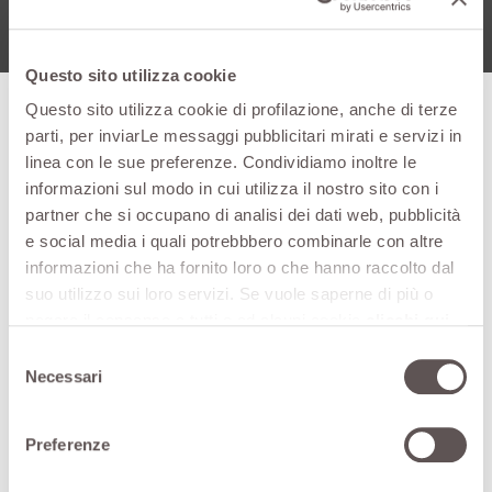
Questo sito utilizza cookie
Questo sito utilizza cookie di profilazione, anche di terze
parti, per inviarLe messaggi pubblicitari mirati e servizi in
linea con le sue preferenze. Condividiamo inoltre le
Oktopus
Oktopus
Okto
informazioni sul modo in cui utilizza il nostro sito con i
Caratteristiche
45-800
45-1000
45-12
partner che si occupano di analisi dei dati web, pubblicità
tecniche
B14 Pro
B14 Pro
B14 P
e social media i quali potrebbbero combinarle con altre
informazioni che ha fornito loro o che hanno raccolto dal
Capacità
lt
800
1000
1200
suo utilizzo sui loro servizi. Se vuole saperne di più o
rpm = 540 bar 0-
negare il consenso a tutti o ad alcuni cookie
clicchi qui
.
litri/1’
120
120
120
50
Il consenso può essere espresso cliccando sul tasto
Selezione
"Accetta tutti". Se non vuole i cookie di profilazione può
Necessari
del
Ø
450
450
450
negare il consenso sul tasto "Rifiuta".
consenso
rpm
2700
2700
2700
Preferenze
m/sec
56
56
56