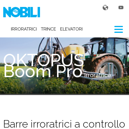
IRRORATRICI
TRINCE
ELEVATORI
OKTOPUS
Boom Pro
Irroratrice
Barre irroratrici a controllo