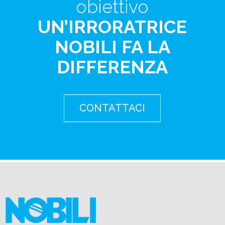
obiettivo
UN’IRRORATRICE
NOBILI FA LA
DIFFERENZA
CONTATTACI